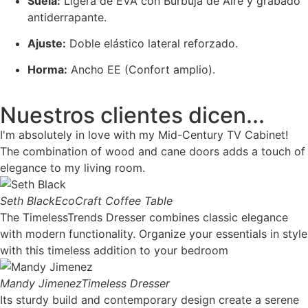
Suela:
Ligera de EVA con Burbuja de Aire y grabado
antiderrapante.
Ajuste:
Doble elástico lateral reforzado.
Horma:
Ancho EE (Confort amplio).
Nuestros clientes dicen...
I'm absolutely in love with my Mid-Century TV Cabinet!
The combination of wood and cane doors adds a touch of
elegance to my living room.
Seth Black
EcoCraft Coffee Table
The TimelessTrends Dresser combines classic elegance
with modern functionality. Organize your essentials in style
with this timeless addition to your bedroom
Mandy Jimenez
Timeless Dresser
Its sturdy build and contemporary design create a serene