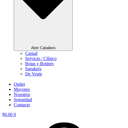
Abrir Caballero
Casual
Servicio / Clínico
Botas y Botines
Sneakers
De Vestir
Outlet
Mayoreo
Nosotros
Seguridad
Contacto
$
0.00
0