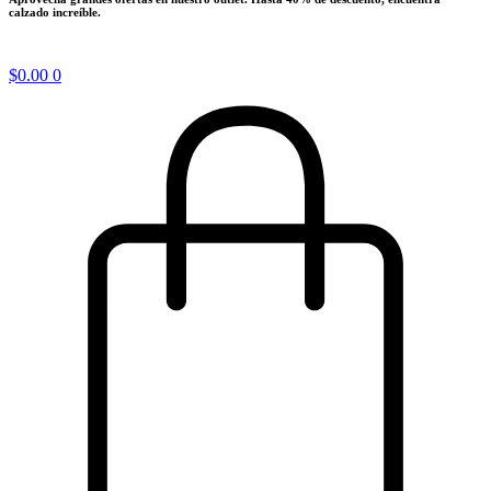
calzado increíble.
$
0.00
0