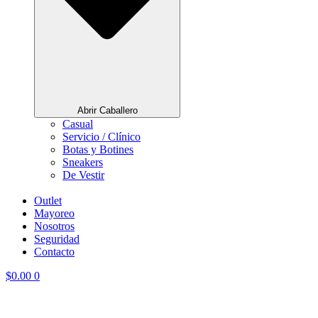
Abrir Caballero
Casual
Servicio / Clínico
Botas y Botines
Sneakers
De Vestir
Outlet
Mayoreo
Nosotros
Seguridad
Contacto
$
0.00
0