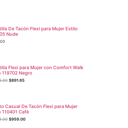
Vista rápida
illa De Tacón Flexi para Mujer Estilo
05 Nude
.00
ta!
Vista rápida
illa Flexi para Mujer con Comfort Walk
o 119702 Negro
9.00
$
891.65
ta!
Vista rápida
o Casual De Tacón Flexi para Mujer
o 110401 Café
9.00
$
959.00