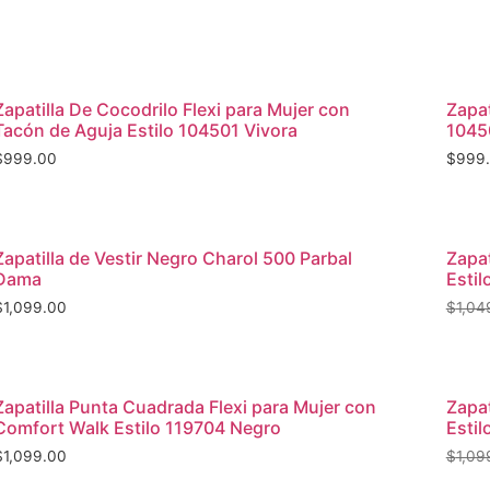
Vista rápida
Zapatilla De Cocodrilo Flexi para Mujer con
Zapat
Tacón de Aguja Estilo 104501 Vivora
1045
$
999.00
$
999
¡Ofer
Vista rápida
Zapatilla de Vestir Negro Charol 500 Parbal
Zapat
Dama
Estil
$
1,099.00
$
1,04
¡Ofer
Vista rápida
Zapatilla Punta Cuadrada Flexi para Mujer con
Zapat
Comfort Walk Estilo 119704 Negro
Estil
$
1,099.00
$
1,09